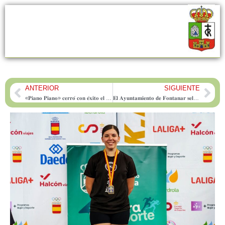
ANTERIOR
SIGUIENTE
Prev
Nex
«𝐏𝐢𝐚𝐧𝐨 𝐏𝐢𝐚𝐧𝐨» 𝐜𝐞𝐫𝐫𝐨́ 𝐜𝐨𝐧 𝐞́𝐱𝐢𝐭𝐨 𝐞𝐥 𝐩𝐫𝐢𝐦𝐞𝐫 𝐬𝐞𝐦𝐞𝐬𝐭𝐫𝐞 𝐜𝐮𝐥𝐭𝐮𝐫𝐚𝐥 𝐞𝐧 𝐅𝐨𝐧𝐭𝐚𝐧𝐚𝐫
𝐄𝐥 𝐀𝐲𝐮𝐧𝐭𝐚𝐦𝐢𝐞𝐧𝐭𝐨 𝐝𝐞 𝐅𝐨𝐧𝐭𝐚𝐧𝐚𝐫 𝐬𝐞𝐥𝐞𝐜𝐜𝐢𝐨𝐧𝐚 𝐚 𝟒 𝐩𝐞𝐨𝐧𝐞𝐬 𝐩𝐚𝐫𝐚 𝐞𝐥 𝐩𝐫𝐨𝐠𝐫𝐚𝐦𝐚 𝐝𝐞 𝐞𝐦𝐩𝐥𝐞𝐨 “𝐅𝐨𝐧𝐭𝐚𝐧𝐚𝐫 𝐔𝐫𝐛𝐚𝐧𝐚 𝟐𝟎𝟐𝟔”, 𝐜𝐨𝐟𝐢𝐧𝐚𝐧𝐜𝐢𝐚𝐝𝐨 𝐩𝐨𝐫 𝐞𝐥 𝐅𝐒𝐄+