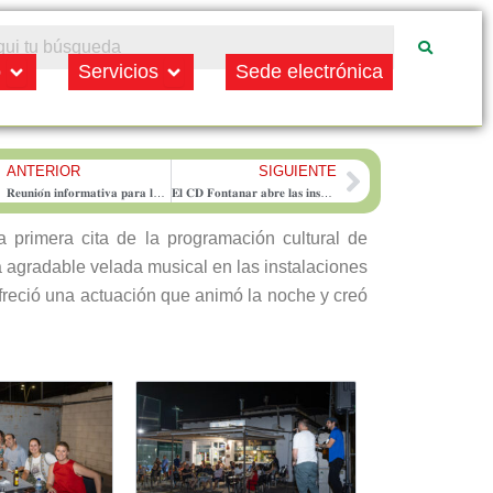
Open Municipio
Open Servicios
o
Servicios
Sede electrónica
ANTERIOR
SIGUIENTE
rev
Next
𝐑𝐞𝐮𝐧𝐢𝐨́𝐧 𝐢𝐧𝐟𝐨𝐫𝐦𝐚𝐭𝐢𝐯𝐚 𝐩𝐚𝐫𝐚 𝐥𝐚𝐬 𝐟𝐚𝐦𝐢𝐥𝐢𝐚𝐬 𝐝𝐞𝐥 𝐧𝐮𝐞𝐯𝐨 𝐚𝐥𝐮𝐦𝐧𝐚𝐝𝐨 𝐝𝐞 𝟑 𝐚𝐧̃𝐨𝐬 𝐝𝐞𝐥 𝐂𝐄𝐈𝐏 𝐕𝐢𝐫𝐠𝐞𝐧 𝐝𝐞 𝐥𝐚 𝐒𝐨𝐥𝐞𝐝𝐚𝐝
𝐄𝐥 𝐂𝐃 𝐅𝐨𝐧𝐭𝐚𝐧𝐚𝐫 𝐚𝐛𝐫𝐞 𝐥𝐚𝐬 𝐢𝐧𝐬𝐜𝐫𝐢𝐩𝐜𝐢𝐨𝐧𝐞𝐬 𝐩𝐚𝐫𝐚 𝐥𝐚 𝐭𝐞𝐦𝐩𝐨𝐫𝐚𝐝𝐚 𝟐𝟎𝟐𝟔/𝟐𝟎𝟐𝟕 𝐝𝐞 𝐅𝐮́𝐭𝐛𝐨𝐥 𝐒𝐚𝐥𝐚
 primera cita de la programación cultural de
a agradable velada musical en las instalaciones
reció una actuación que animó la noche y creó