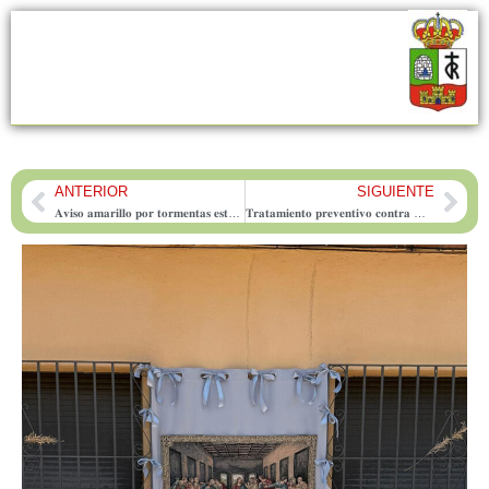
ANTERIOR
SIGUIENTE
Prev
Nex
𝐀𝐯𝐢𝐬𝐨 𝐚𝐦𝐚𝐫𝐢𝐥𝐥𝐨 𝐩𝐨𝐫 𝐭𝐨𝐫𝐦𝐞𝐧𝐭𝐚𝐬 𝐞𝐬𝐭𝐞 𝐝𝐨𝐦𝐢𝐧𝐠𝐨
𝐓𝐫𝐚𝐭𝐚𝐦𝐢𝐞𝐧𝐭𝐨 𝐩𝐫𝐞𝐯𝐞𝐧𝐭𝐢𝐯𝐨 𝐜𝐨𝐧𝐭𝐫𝐚 𝐦𝐨𝐬𝐜𝐚𝐬 𝐲 𝐦𝐨𝐬𝐪𝐮𝐢𝐭𝐨𝐬 𝐞𝐧 𝐩𝐚𝐫𝐪𝐮𝐞𝐬 𝐲 𝐳𝐨𝐧𝐚𝐬 𝐯𝐞𝐫𝐝𝐞𝐬 𝐝𝐞 𝐅𝐨𝐧𝐭𝐚𝐧𝐚𝐫