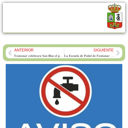
ANTERIOR
SIGUIENTE
Prev
Nex
𝐅𝐨𝐧𝐭𝐚𝐧𝐚𝐫 𝐜𝐞𝐥𝐞𝐛𝐫𝐚𝐫𝐚́ 𝐒𝐚𝐧 𝐁𝐥𝐚𝐬 𝐞𝐥 𝐩𝐫𝐨́𝐱𝐢𝐦𝐨 𝟑 𝐝𝐞 𝐟𝐞𝐛𝐫𝐞𝐫𝐨
𝐋𝐚 𝐄𝐬𝐜𝐮𝐞𝐥𝐚 𝐝𝐞 𝐏𝐚́𝐝𝐞𝐥 𝐝𝐞 𝐅𝐨𝐧𝐭𝐚𝐧𝐚𝐫 𝐚𝐛𝐫𝐞 𝐢𝐧𝐬𝐜𝐫𝐢𝐩𝐜𝐢𝐨𝐧𝐞𝐬 𝐩𝐚𝐫𝐚 𝐬𝐮 𝐧𝐮𝐞𝐯𝐚 𝐭𝐞𝐦𝐩𝐨𝐫𝐚𝐝𝐚 𝐚 𝐩𝐚𝐫𝐭𝐢𝐫 𝐝𝐞 𝐟𝐞𝐛𝐫𝐞𝐫𝐨 𝟐𝟎𝟐𝟔