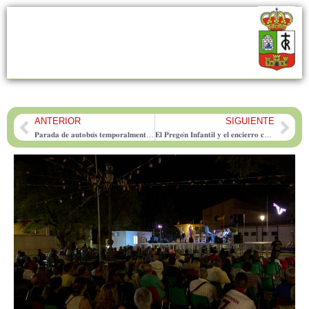
ANTERIOR
SIGUIENTE
Prev
Nex
𝐏𝐚𝐫𝐚𝐝𝐚 𝐝𝐞 𝐚𝐮𝐭𝐨𝐛𝐮́𝐬 𝐭𝐞𝐦𝐩𝐨𝐫𝐚𝐥𝐦𝐞𝐧𝐭𝐞 𝐟𝐮𝐞𝐫𝐚 𝐝𝐞 𝐬𝐞𝐫𝐯𝐢𝐜𝐢𝐨
𝐄𝐥 𝐏𝐫𝐞𝐠𝐨́𝐧 𝐈𝐧𝐟𝐚𝐧𝐭𝐢𝐥 𝐲 𝐞𝐥 𝐞𝐧𝐜𝐢𝐞𝐫𝐫𝐨 𝐜𝐨𝐧 𝐭𝐨𝐫𝐨𝐬 𝐡𝐢𝐧𝐜𝐡𝐚𝐛𝐥𝐞𝐬 𝐚𝐧𝐢𝐦𝐚𝐧 𝐥𝐚𝐬 𝐅𝐢𝐞𝐬𝐭𝐚𝐬 𝐝𝐞 𝐒𝐚𝐧 𝐑𝐨𝐪𝐮𝐞 𝐞𝐧 𝐅𝐨𝐧𝐭𝐚𝐧𝐚𝐫