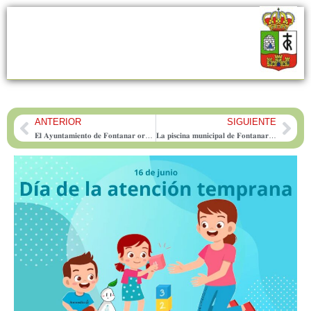
ANTERIOR
SIGUIENTE
Prev
Nex
𝐄𝐥 𝐀𝐲𝐮𝐧𝐭𝐚𝐦𝐢𝐞𝐧𝐭𝐨 𝐝𝐞 𝐅𝐨𝐧𝐭𝐚𝐧𝐚𝐫 𝐨𝐫𝐠𝐚𝐧𝐢𝐳𝐚 𝐮𝐧𝐚 𝐞𝐱𝐜𝐮𝐫𝐬𝐢𝐨́𝐧 𝐚 𝐀𝐪𝐮𝐨𝐩𝐨𝐥𝐢𝐬 𝐕𝐢𝐥𝐥𝐚𝐧𝐮𝐞𝐯𝐚 𝐝𝐞 𝐥𝐚 𝐂𝐚𝐧̃𝐚𝐝𝐚
𝐋𝐚 𝐩𝐢𝐬𝐜𝐢𝐧𝐚 𝐦𝐮𝐧𝐢𝐜𝐢𝐩𝐚𝐥 𝐝𝐞 𝐅𝐨𝐧𝐭𝐚𝐧𝐚𝐫 𝐚𝐛𝐫𝐢𝐫𝐚́ 𝐬𝐮𝐬 𝐩𝐮𝐞𝐫𝐭𝐚𝐬 𝐞𝐬𝐭𝐞 𝐣𝐮𝐞𝐯𝐞𝐬 𝟏𝟗 𝐝𝐞 𝐣𝐮𝐧𝐢𝐨