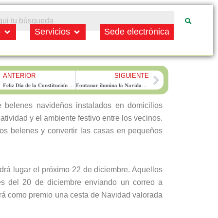
Open Municipio
Open Servicios
o
Servicios
Sede electrónica
ANTERIOR
SIGUIENTE
rev
Next
𝐅𝐞𝐥𝐢𝐳 𝐃𝐢́𝐚 𝐝𝐞 𝐥𝐚 𝐂𝐨𝐧𝐬𝐭𝐢𝐭𝐮𝐜𝐢𝐨́𝐧 𝐄𝐬𝐩𝐚𝐧̃𝐨𝐥𝐚
𝐅𝐨𝐧𝐭𝐚𝐧𝐚𝐫 𝐢𝐥𝐮𝐦𝐢𝐧𝐚 𝐥𝐚 𝐍𝐚𝐯𝐢𝐝𝐚𝐝: 𝐢𝐧𝐚𝐮𝐠𝐮𝐫𝐚𝐝𝐨𝐬 𝐞𝐥 𝐁𝐞𝐥𝐞́𝐧 𝐌𝐨𝐧𝐮𝐦𝐞𝐧𝐭𝐚𝐥 𝐲 𝐞𝐥 𝐚𝐥𝐮𝐦𝐛𝐫𝐚𝐝𝐨 𝐧𝐚𝐯𝐢𝐝𝐞𝐧̃𝐨
 belenes navideños instalados en domicilios
atividad y el ambiente festivo entre los vecinos.
 los belenes y convertir las casas en pequeños
endrá lugar el próximo 22 de diciembre. Aquellos
tes del 20 de diciembre enviando un correo a
irá como premio una cesta de Navidad valorada