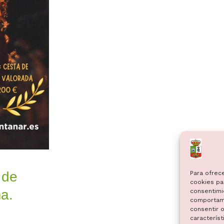
 de
Para ofrec
cookies par
a.
consentimi
comportami
consentir o
característ