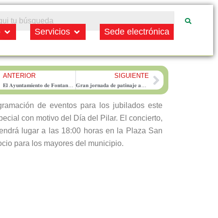
Open Municipio
Open Servicios
o
Servicios
Sede electrónica
ANTERIOR
SIGUIENTE
rev
Next
𝐄𝐥 𝐀𝐲𝐮𝐧𝐭𝐚𝐦𝐢𝐞𝐧𝐭𝐨 𝐝𝐞 𝐅𝐨𝐧𝐭𝐚𝐧𝐚𝐫 𝐢𝐧𝐢𝐜𝐢𝐚 𝐞𝐥 𝐩𝐫𝐨𝐜𝐞𝐝𝐢𝐦𝐢𝐞𝐧𝐭𝐨 𝐩𝐚𝐫𝐚 𝐜𝐨𝐧𝐭𝐫𝐚𝐭𝐚𝐫 𝐞𝐥 𝐬𝐞𝐫𝐯𝐢𝐜𝐢𝐨 𝐝𝐞 𝐦𝐨𝐧𝐢𝐭𝐨𝐫𝐞𝐬 𝐝𝐞 𝐠𝐢𝐦𝐧𝐚𝐬𝐢𝐨
𝐆𝐫𝐚𝐧 𝐣𝐨𝐫𝐧𝐚𝐝𝐚 𝐝𝐞 𝐩𝐚𝐭𝐢𝐧𝐚𝐣𝐞 𝐚𝐫𝐭𝐢́𝐬𝐭𝐢𝐜𝐨 𝐞𝐧 𝐅𝐨𝐧𝐭𝐚𝐧𝐚𝐫
ramación de eventos para los jubilados este
cial con motivo del Día del Pilar. El concierto,
tendrá lugar a las 18:00 horas en la Plaza San
ocio para los mayores del municipio.