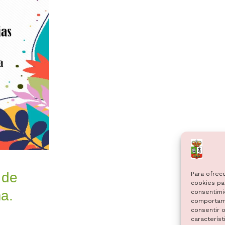
 de
Para ofrec
cookies par
a.
consentimi
comportami
consentir o
característ