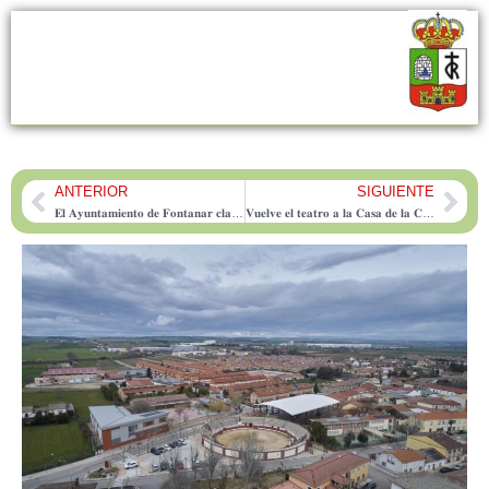
ANTERIOR
SIGUIENTE
Prev
Nex
𝐄𝐥 𝐀𝐲𝐮𝐧𝐭𝐚𝐦𝐢𝐞𝐧𝐭𝐨 𝐝𝐞 𝐅𝐨𝐧𝐭𝐚𝐧𝐚𝐫 𝐜𝐥𝐚𝐮𝐬𝐮𝐫𝐚 𝐜𝐨𝐧 𝐞́𝐱𝐢𝐭𝐨 𝐮𝐧𝐚 𝐞𝐬𝐩𝐞𝐥𝐮𝐳𝐧𝐚𝐧𝐭𝐞 𝐲 𝐟𝐞𝐬𝐭𝐢𝐯𝐚 𝐜𝐞𝐥𝐞𝐛𝐫𝐚𝐜𝐢𝐨́𝐧 𝐝𝐞 𝐇𝐚𝐥𝐥𝐨𝐰𝐞𝐞𝐧
𝐕𝐮𝐞𝐥𝐯𝐞 𝐞𝐥 𝐭𝐞𝐚𝐭𝐫𝐨 𝐚 𝐥𝐚 𝐂𝐚𝐬𝐚 𝐝𝐞 𝐥𝐚 𝐂𝐮𝐥𝐭𝐮𝐫𝐚 𝐜𝐨𝐧 «𝐆𝐚𝐦𝐛𝐞𝐫𝐫𝐚´𝐬»