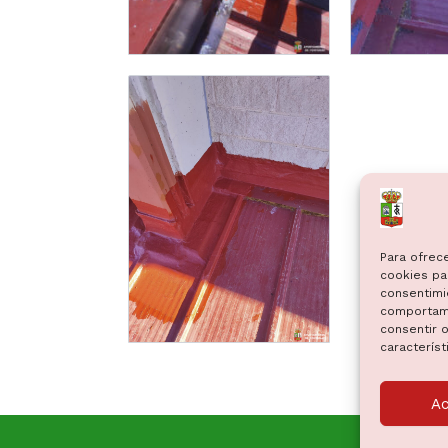
Para ofrec
cookies par
consentimi
comportami
consentir o
característ
A