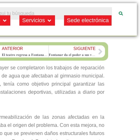
Open Municipio
Open Servicios
o
Servicios
Sede electrónica
ANTERIOR
SIGUIENTE
rev
Next
𝐄𝐥 𝐭𝐞𝐚𝐭𝐫𝐨 𝐫𝐞𝐠𝐫𝐞𝐬𝐚 𝐚 𝐅𝐨𝐧𝐭𝐚𝐧𝐚𝐫 𝐜𝐨𝐧 𝐮𝐧 𝐡𝐨𝐦𝐞𝐧𝐚𝐣𝐞 𝐚 𝐆𝐚𝐫𝐜𝐢́𝐚 𝐋𝐨𝐫𝐜𝐚
𝐅𝐨𝐧𝐭𝐚𝐧𝐚𝐫 𝐝𝐚 𝐞𝐥 𝐩𝐨𝐝𝐞𝐫 𝐚 𝐬𝐮𝐬 𝐯𝐞𝐜𝐢𝐧𝐨𝐬: 𝐞𝐥𝐥𝐨𝐬 𝐝𝐞𝐜𝐢𝐝𝐢𝐫𝐚́𝐧 𝐞𝐧 𝐪𝐮𝐞́ 𝐢𝐧𝐯𝐞𝐫𝐭𝐢𝐫 𝟔𝟎.𝟎𝟎𝟎 𝐞𝐮𝐫𝐨𝐬 𝐞𝐧 𝟐𝟎𝟐𝟔
yer se completaron los trabajos de reparación
es de agua que afectaban al gimnasio municipal.
tenía como objetivo principal garantizar las
talaciones deportivas, utilizadas a diario por
rmeabilización de las zonas afectadas en la
zaba el origen del problema. Con esta mejora, no
o que se previenen daños estructurales futuros