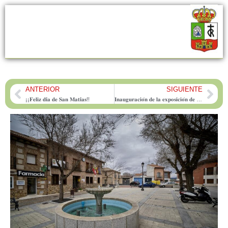
ANTERIOR
SIGUIENTE
Prev
Nex
¡¡𝐅𝐞𝐥𝐢𝐳 𝐝𝐢́𝐚 𝐝𝐞 𝐒𝐚𝐧 𝐌𝐚𝐭𝐢́𝐚𝐬!!
𝐈𝐧𝐚𝐮𝐠𝐮𝐫𝐚𝐜𝐢𝐨́𝐧 𝐝𝐞 𝐥𝐚 𝐞𝐱𝐩𝐨𝐬𝐢𝐜𝐢𝐨́𝐧 𝐝𝐞 𝐟𝐨𝐭𝐨𝐠𝐫𝐚𝐟𝐢́𝐚 𝐭𝐚𝐮𝐫𝐢𝐧𝐚 𝐝𝐞 𝐀́𝐥𝐯𝐚𝐫𝐨 𝐕𝐞𝐧𝐫𝐢́𝐞𝐬