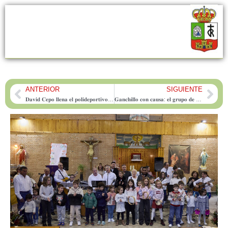
ANTERIOR
SIGUIENTE
Prev
Nex
𝐃𝐚𝐯𝐢𝐝 𝐂𝐞𝐩𝐨 𝐥𝐥𝐞𝐧𝐚 𝐞𝐥 𝐩𝐨𝐥𝐢𝐝𝐞𝐩𝐨𝐫𝐭𝐢𝐯𝐨 𝐝𝐞 𝐅𝐨𝐧𝐭𝐚𝐧𝐚𝐫 𝐜𝐨𝐧 𝐦𝐚́𝐬 𝐝𝐞 𝟕𝟑𝟎 𝐩𝐞𝐫𝐬𝐨𝐧𝐚𝐬 𝐞𝐧 𝐮𝐧𝐚 𝐭𝐚𝐫𝐝𝐞 𝐝𝐞 𝐫𝐢𝐬𝐚𝐬 𝐬𝐢𝐧 𝐩𝐚𝐮𝐬𝐚
𝐆𝐚𝐧𝐜𝐡𝐢𝐥𝐥𝐨 𝐜𝐨𝐧 𝐜𝐚𝐮𝐬𝐚: 𝐞𝐥 𝐠𝐫𝐮𝐩𝐨 𝐝𝐞 𝐦𝐮𝐣𝐞𝐫𝐞𝐬 𝐝𝐞 𝐅𝐨𝐧𝐭𝐚𝐧𝐚𝐫 𝐪𝐮𝐞 𝐭𝐞𝐣𝐞 𝐜𝐨𝐦𝐮𝐧𝐢𝐝𝐚𝐝 𝐲 𝐬𝐨𝐥𝐢𝐝𝐚𝐫𝐢𝐝𝐚𝐝