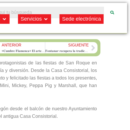
Open Municipio
Open Servicios
o
Servicios
Sede electrónica
ANTERIOR
SIGUIENTE
rev
Next
«𝐂𝐮𝐦𝐛𝐫𝐞 𝐅𝐥𝐚𝐦𝐞𝐧𝐜𝐚» 𝐄𝐥 𝐚𝐫𝐭𝐞 𝐞𝐧 𝐥𝐚 𝐏𝐥𝐚𝐳𝐚 𝐌𝐚𝐲𝐨𝐫 𝐝𝐞 𝐅𝐨𝐧𝐭𝐚𝐧𝐚𝐫
𝐅𝐨𝐧𝐭𝐚𝐧𝐚𝐫 𝐫𝐞𝐜𝐮𝐩𝐞𝐫𝐚 𝐥𝐚 𝐭𝐫𝐚𝐝𝐢𝐜𝐢𝐨́𝐧: 𝐄𝐥 𝐩𝐫𝐞𝐠𝐨́𝐧 𝐝𝐞 𝐒𝐚𝐧 𝐑𝐨𝐪𝐮𝐞 𝟐𝟎𝟐𝟓 𝐯𝐮𝐞𝐥𝐯𝐞 𝐚𝐥 𝐀𝐲𝐮𝐧𝐭𝐚𝐦𝐢𝐞𝐧𝐭𝐨 𝐝𝐞𝐬𝐩𝐮𝐞́𝐬 𝐝𝐞 𝟐𝟏 𝐚𝐧̃𝐨𝐬
protagonistas de las fiestas de San Roque en
ía y diversión. Desde la Casa Consistorial, los
o y felicitado las fiestas a todos los presentes,
Mini, Mickey, Peppa Pig y Marshall, que han
regón desde el balcón de nuestro Ayuntamiento
l antigua Casa Consistorial.