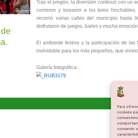
Tras el pregón, la diversión continuó con un e
corrieron y torearon a los toros hinchables.
recorrió varias calles del municipio hasta
disfrutaron de juegos, bailes y mucha emoción
 de
a.
El ambiente festivo y la participación de las
inolvidable para los más pequeños, que viviero
Galería fotográfica:
Para ofrec
cookies par
consentimi
comportami
consentir o
característ