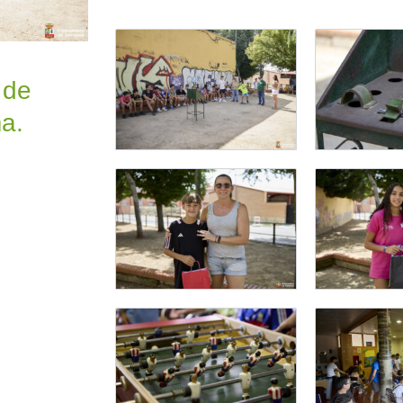
 de
a.