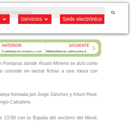
Open Municipio
Open Servicios
o
Servicios
Sede electrónica
ANTERIOR
SIGUIENTE
rev
Next
𝐂𝐨𝐧𝐭𝐢𝐧𝐮́𝐚𝐧 𝐥𝐨𝐬 𝐭𝐨𝐫𝐧𝐞𝐨𝐬 𝐲 𝐚𝐜𝐭𝐢𝐯𝐢𝐝𝐚𝐝𝐞𝐬 𝐝𝐞 𝐥𝐚 𝐒𝐞𝐦𝐚𝐧𝐚 𝐂𝐮𝐥𝐭𝐮𝐫𝐚𝐥 𝐝𝐞 𝐥𝐚𝐬 𝐅𝐢𝐞𝐬𝐭𝐚𝐬 𝐝𝐞 𝐒𝐚𝐧 𝐑𝐨𝐪𝐮𝐞 𝟐𝟎𝟐𝟓 𝐞𝐧 𝐅𝐨𝐧𝐭𝐚𝐧𝐚𝐫: 𝐣𝐮𝐞𝐯𝐞𝐬 𝟕 𝐝𝐞 𝐚𝐠𝐨𝐬𝐭𝐨
𝐌𝐮𝐥𝐭𝐢𝐭𝐮𝐝𝐢𝐧𝐚𝐫𝐢𝐚 𝐜𝐞𝐥𝐞𝐛𝐫𝐚𝐜𝐢𝐨́𝐧 𝐝𝐞 𝐥𝐚 𝐭𝐫𝐚𝐝𝐢𝐜𝐢𝐨𝐧𝐚𝐥 𝐁𝐚𝐣𝐚𝐝𝐚 𝐝𝐞𝐥 𝐌𝐨𝐫𝐚𝐥 𝐜𝐨𝐧 𝐦𝐢𝐧𝐢 𝐛𝐮𝐞𝐲𝐞𝐬 𝐨𝐫𝐠𝐚𝐧𝐢𝐳𝐚𝐝𝐚 𝐩𝐨𝐫 𝐥𝐚 𝐏𝐞𝐧̃𝐚 𝐓𝐚𝐮𝐫𝐢𝐧𝐚 𝐋𝐚 𝐂𝐚𝐫𝐭𝐮𝐣𝐚
en Fontanar, donde Álvaro Moreno se alzó como
go consiste en lanzar fichas a una mesa con
 pareja formada por Jorge Sánchez y Arturo Real,
ergio Caballero.
s 22:00 con la Bajada del encierro del Moral,