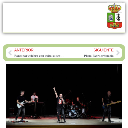
ANTERIOR
SIGUIENTE
Prev
Nex
𝐅𝐨𝐧𝐭𝐚𝐧𝐚𝐫 𝐜𝐞𝐥𝐞𝐛𝐫𝐚 𝐜𝐨𝐧 𝐞́𝐱𝐢𝐭𝐨 𝐬𝐮 𝐬𝐞𝐱𝐭𝐚 𝐦𝐚𝐫𝐜𝐡𝐚 𝐬𝐨𝐥𝐢𝐝𝐚𝐫𝐢𝐚 𝐜𝐨𝐧𝐭𝐫𝐚 𝐞𝐥 𝐜𝐚́𝐧𝐜𝐞𝐫
𝐏𝐥𝐞𝐧𝐨 𝐄𝐱𝐭𝐫𝐚𝐨𝐫𝐝𝐢𝐧𝐚𝐫𝐢𝐨