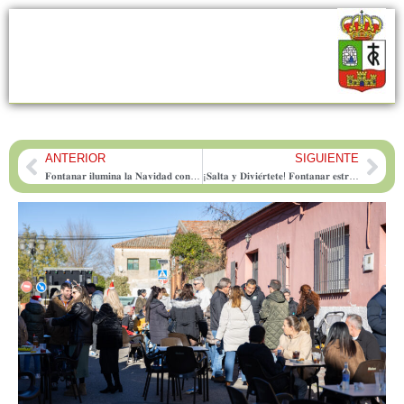
ANTERIOR
SIGUIENTE
Prev
Nex
𝐅𝐨𝐧𝐭𝐚𝐧𝐚𝐫 𝐢𝐥𝐮𝐦𝐢𝐧𝐚 𝐥𝐚 𝐍𝐚𝐯𝐢𝐝𝐚𝐝 𝐜𝐨𝐧 𝐥𝐚 𝐦𝐚́𝐠𝐢𝐜𝐚 𝐥𝐥𝐞𝐠𝐚𝐝𝐚 𝐝𝐞 𝐏𝐚𝐩𝐚́ 𝐍𝐨𝐞𝐥
¡𝐒𝐚𝐥𝐭𝐚 𝐲 𝐃𝐢𝐯𝐢𝐞́𝐫𝐭𝐞𝐭𝐞! 𝐅𝐨𝐧𝐭𝐚𝐧𝐚𝐫 𝐞𝐬𝐭𝐫𝐞𝐧𝐚 𝐬𝐮 𝐠𝐫𝐚𝐧 𝐩𝐢𝐬𝐭𝐚 𝐚𝐦𝐞𝐫𝐢𝐜𝐚𝐧𝐚 𝐝𝐞 𝐡𝐢𝐧𝐜𝐡𝐚𝐛𝐥𝐞𝐬 𝐞𝐬𝐭𝐚 𝐭𝐚𝐫𝐝𝐞 𝐚 𝐥𝐚𝐬 𝟏𝟕:𝟑𝟎 𝐡𝐨𝐫𝐚𝐬