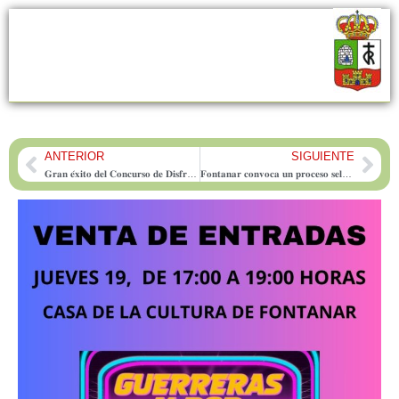
ANTERIOR
SIGUIENTE
Prev
Nex
𝐆𝐫𝐚𝐧 𝐞́𝐱𝐢𝐭𝐨 𝐝𝐞𝐥 𝐂𝐨𝐧𝐜𝐮𝐫𝐬𝐨 𝐝𝐞 𝐃𝐢𝐬𝐟𝐫𝐚𝐜𝐞𝐬 𝐝𝐞 𝐂𝐚𝐫𝐧𝐚𝐯𝐚𝐥 𝐝𝐞 𝐅𝐨𝐧𝐭𝐚𝐧𝐚𝐫
𝐅𝐨𝐧𝐭𝐚𝐧𝐚𝐫 𝐜𝐨𝐧𝐯𝐨𝐜𝐚 𝐮𝐧 𝐩𝐫𝐨𝐜𝐞𝐬𝐨 𝐬𝐞𝐥𝐞𝐜𝐭𝐢𝐯𝐨 𝐩𝐚𝐫𝐚 𝐜𝐫𝐞𝐚𝐫 𝐮𝐧𝐚 𝐛𝐨𝐥𝐬𝐚 𝐝𝐞 𝐭𝐫𝐚𝐛𝐚𝐣𝐨 𝐝𝐞 𝐒𝐞𝐜𝐫𝐞𝐭𝐚𝐫𝐢́𝐚-𝐈𝐧𝐭𝐞𝐫𝐯𝐞𝐧𝐜𝐢𝐨́𝐧 𝐜𝐨𝐧 𝐜𝐚𝐫𝐚́𝐜𝐭𝐞𝐫 𝐢𝐧𝐭𝐞𝐫𝐢𝐧𝐨