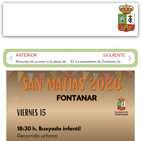
ANTERIOR
SIGUIENTE
Prev
Nex
𝐇𝐨𝐫𝐚𝐫𝐢𝐨𝐬 𝐝𝐞 𝐚𝐜𝐜𝐞𝐬𝐨𝐬 𝐚 𝐥𝐚 𝐩𝐥𝐚𝐳𝐚 𝐝𝐞 𝐭𝐨𝐫𝐨𝐬 𝐩𝐚𝐫𝐚 𝐥𝐨𝐬 𝐞𝐧𝐜𝐢𝐞𝐫𝐫𝐨𝐬 𝐝𝐞 𝐒𝐚𝐧 𝐌𝐚𝐭𝐢́𝐚𝐬 𝟐𝟎𝟐𝟔
𝐄𝐥 𝐀𝐲𝐮𝐧𝐭𝐚𝐦𝐢𝐞𝐧𝐭𝐨 𝐝𝐞 𝐅𝐨𝐧𝐭𝐚𝐧𝐚𝐫 𝐥𝐚𝐧𝐳𝐚 𝐥𝐚 𝐩𝐮𝐥𝐬𝐞𝐫𝐚 𝐢𝐝𝐞𝐧𝐭𝐢𝐟𝐢𝐜𝐚𝐭𝐢𝐯𝐚 «𝐍𝐨 𝐭𝐞 𝐩𝐢𝐞𝐫𝐝𝐚𝐬» 𝐩𝐚𝐫𝐚 𝐠𝐚𝐫𝐚𝐧𝐭𝐢𝐳𝐚𝐫 𝐥𝐚 𝐬𝐞𝐠𝐮𝐫𝐢𝐝𝐚𝐝 𝐝𝐞 𝐥𝐨𝐬 𝐧𝐢𝐧̃𝐨𝐬 𝐝𝐮𝐫𝐚𝐧𝐭𝐞 𝐥𝐚𝐬 𝐟𝐢𝐞𝐬𝐭𝐚𝐬 𝐝𝐞 𝐒𝐚𝐧 𝐌𝐚𝐭𝐢́𝐚𝐬 𝟐𝟎𝟐𝟔