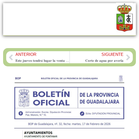
ANTERIOR
SIGUIENTE
Prev
Nex
𝐄𝐬𝐭𝐞 𝐣𝐮𝐞𝐯𝐞𝐬 𝐭𝐞𝐧𝐝𝐫𝐚́ 𝐥𝐮𝐠𝐚𝐫 𝐥𝐚 𝐯𝐞𝐧𝐭𝐚 𝐝𝐞 𝐞𝐧𝐭𝐫𝐚𝐝𝐚𝐬 𝐩𝐚𝐫𝐚 𝐞𝐥 𝐜𝐨𝐧𝐜𝐢𝐞𝐫𝐭𝐨 𝐭𝐫𝐢𝐛𝐮𝐭𝐨 𝐆𝐮𝐞𝐫𝐫𝐞𝐫𝐚𝐬 𝐊-𝐏𝐎𝐏 𝐞𝐧 𝐅𝐨𝐧𝐭𝐚𝐧𝐚𝐫
𝐂𝐨𝐫𝐭𝐞 𝐝𝐞 𝐚𝐠𝐮𝐚 𝐩𝐨𝐫 𝐚𝐯𝐞𝐫𝐢́𝐚