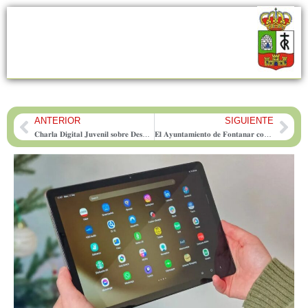
ANTERIOR
SIGUIENTE
Prev
Nex
𝐂𝐡𝐚𝐫𝐥𝐚 𝐃𝐢𝐠𝐢𝐭𝐚𝐥 𝐉𝐮𝐯𝐞𝐧𝐢𝐥 𝐬𝐨𝐛𝐫𝐞 𝐃𝐞𝐬𝐚𝐫𝐫𝐨𝐥𝐥𝐨 𝐏𝐞𝐫𝐬𝐨𝐧𝐚𝐥, 𝐓𝐞𝐜𝐧𝐨𝐥𝐨𝐠𝐢́𝐚 𝐲 𝐄𝐝𝐮𝐜𝐚𝐜𝐢𝐨́𝐧
𝐄𝐥 𝐀𝐲𝐮𝐧𝐭𝐚𝐦𝐢𝐞𝐧𝐭𝐨 𝐝𝐞 𝐅𝐨𝐧𝐭𝐚𝐧𝐚𝐫 𝐜𝐨𝐧𝐯𝐨𝐜𝐚 𝐮𝐧𝐚 𝐛𝐨𝐥𝐬𝐚 𝐝𝐞 𝐭𝐫𝐚𝐛𝐚𝐣𝐨 𝐩𝐚𝐫𝐚 𝐓𝐞́𝐜𝐧𝐢𝐜𝐨𝐬 𝐀𝐮𝐱𝐢𝐥𝐢𝐚𝐫𝐞𝐬 𝐝𝐞 𝐁𝐢𝐛𝐥𝐢𝐨𝐭𝐞𝐜𝐚