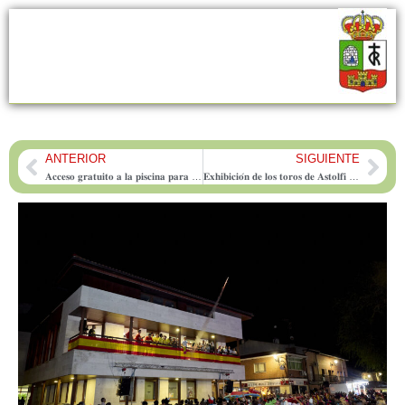
ANTERIOR
SIGUIENTE
Prev
Nex
𝐀𝐜𝐜𝐞𝐬𝐨 𝐠𝐫𝐚𝐭𝐮𝐢𝐭𝐨 𝐚 𝐥𝐚 𝐩𝐢𝐬𝐜𝐢𝐧𝐚 𝐩𝐚𝐫𝐚 𝐪𝐮𝐢𝐞𝐧𝐞𝐬 𝐭𝐞𝐧𝐠𝐚𝐧 𝐥𝐚 𝐩𝐮𝐥𝐬𝐞𝐫𝐚 𝐝𝐞 𝐟𝐢𝐞𝐬𝐭𝐚𝐬
𝐄𝐱𝐡𝐢𝐛𝐢𝐜𝐢𝐨́𝐧 𝐝𝐞 𝐥𝐨𝐬 𝐭𝐨𝐫𝐨𝐬 𝐝𝐞 𝐀𝐬𝐭𝐨𝐥𝐟𝐢 𝐲 𝐓𝐚𝐫𝐝𝐢𝐞𝐮