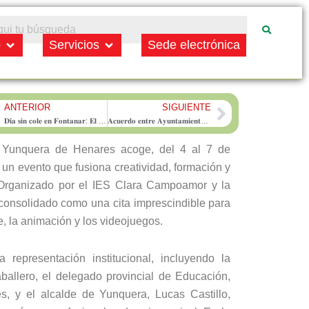
Open Municipio
Open Servicios
o
Servicios
Sede electrónica
ANTERIOR
SIGUIENTE
rev
Next
𝐃𝐢́𝐚 𝐬𝐢𝐧 𝐜𝐨𝐥𝐞 𝐞𝐧 𝐅𝐨𝐧𝐭𝐚𝐧𝐚𝐫: 𝐄𝐥 𝐀𝐲𝐮𝐧𝐭𝐚𝐦𝐢𝐞𝐧𝐭𝐨 𝐨𝐫𝐠𝐚𝐧𝐢𝐳𝐚 𝐚𝐜𝐭𝐢𝐯𝐢𝐝𝐚𝐝𝐞𝐬 𝐩𝐚𝐫𝐚 𝐞𝐥 𝟏𝟒 𝐝𝐞 𝐧𝐨𝐯𝐢𝐞𝐦𝐛𝐫𝐞
𝐀𝐜𝐮𝐞𝐫𝐝𝐨 𝐞𝐧𝐭𝐫𝐞 𝐀𝐲𝐮𝐧𝐭𝐚𝐦𝐢𝐞𝐧𝐭𝐨 𝐝𝐞 𝐅𝐨𝐧𝐭𝐚𝐧𝐚𝐫, 𝐉𝐂𝐂𝐌 𝐲 𝐒𝐚𝐦𝐚𝐫 𝐩𝐚𝐫𝐚 𝐫𝐞𝐟𝐨𝐫𝐳𝐚𝐫 𝐞𝐥 𝐭𝐫𝐚𝐧𝐬𝐩𝐨𝐫𝐭𝐞 𝐚𝐧𝐭𝐞 𝐥𝐚 𝐬𝐚𝐭𝐮𝐫𝐚𝐜𝐢𝐨́𝐧 𝐝𝐞 𝐯𝐢𝐚𝐣𝐞𝐫𝐨𝐬 𝐞𝐧 𝐥𝐚𝐬 𝐡𝐨𝐫𝐚𝐬 𝐩𝐮𝐧𝐭𝐚
e Yunquera de Henares acoge, del 4 al 7 de
n evento que fusiona creatividad, formación y
 Organizado por el IES Clara Campoamor y la
consolidado como una cita imprescindible para
e, la animación y los videojuegos.
representación institucional, incluyendo la
ballero, el delegado provincial de Educación,
, y el alcalde de Yunquera, Lucas Castillo,