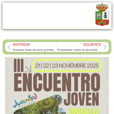
ANTERIOR
SIGUIENTE
Prev
Nex
𝐅𝐨𝐧𝐭𝐚𝐧𝐚𝐫 𝐥𝐚𝐧𝐳𝐚 𝐮𝐧 𝐜𝐮𝐫𝐬𝐨 𝐠𝐫𝐚𝐭𝐮𝐢𝐭𝐨 𝐩𝐚𝐫𝐚 𝐬𝐚𝐥𝐯𝐚𝐫 𝐥𝐚 𝐛𝐫𝐞𝐜𝐡𝐚 𝐝𝐢𝐠𝐢𝐭𝐚𝐥 𝐝𝐞 𝐬𝐮𝐬 𝐦𝐚𝐲𝐨𝐫𝐞𝐬 𝐲 𝐜𝐨𝐥𝐞𝐜𝐭𝐢𝐯𝐨𝐬 𝐯𝐮𝐥𝐧𝐞𝐫𝐚𝐛𝐥𝐞𝐬
𝐓𝐫𝐚𝐭𝐚𝐦𝐢𝐞𝐧𝐭𝐨 𝐜𝐨𝐧𝐭𝐫𝐚 𝐥𝐚 𝐩𝐫𝐨𝐜𝐞𝐬𝐢𝐨𝐧𝐚𝐫𝐢𝐚 𝐞𝐧 𝐥𝐨𝐬 𝐩𝐚𝐫𝐪𝐮𝐞𝐬 𝐲 𝐣𝐚𝐫𝐝𝐢𝐧𝐞𝐬 𝐝𝐞 𝐅𝐨𝐧𝐭𝐚𝐧𝐚𝐫