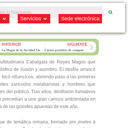
Open Municipio
Open Servicios
o
Servicios
Sede electrónica
ANTERIOR
SIGUIENTE
rev
Next
𝐋𝐚 𝐌𝐚𝐠𝐢𝐚 𝐝𝐞 𝐥𝐚 𝐍𝐚𝐯𝐢𝐝𝐚𝐝 𝐋𝐥𝐞𝐧𝐚 𝐅𝐨𝐧𝐭𝐚𝐧𝐚𝐫 𝐜𝐨𝐧 𝐥𝐚 𝐋𝐥𝐞𝐠𝐚𝐝𝐚 𝐝𝐞 𝐒𝐒𝐌𝐌 𝐥𝐨𝐬 𝐑𝐞𝐲𝐞𝐬 𝐌𝐚𝐠𝐨𝐬 𝐝𝐞 𝐎𝐫𝐢𝐞𝐧𝐭𝐞
𝐂𝐮𝐫𝐬𝐨𝐬 𝐠𝐫𝐚𝐭𝐮𝐢𝐭𝐨𝐬 𝐝𝐞 𝐜𝐨𝐦𝐩𝐞𝐭𝐞𝐧𝐜𝐢𝐚𝐬 𝐝𝐢𝐠𝐢𝐭𝐚𝐥𝐞𝐬 𝐲 𝐚𝐝𝐦𝐢𝐧𝐢𝐬𝐭𝐫𝐚𝐜𝐢𝐨́𝐧 𝐞𝐥𝐞𝐜𝐭𝐫𝐨́𝐧𝐢𝐜𝐚 𝐩𝐚𝐫𝐚 𝐯𝐞𝐜𝐢𝐧𝐨𝐬 𝐝𝐞 𝐅𝐨𝐧𝐭𝐚𝐧𝐚𝐫
multitudinaria Cabalgata de Reyes Magos que
ósfera de ilusión y asombro. El desfile arrancó
ocó villancicos, abriendo paso a las primeras
antes zancudos malabaristas y hombres que
s del público. Tras ellos, desfilaron llamativos
e precedían a una gran carroza ambientada en
na de las grandes apuestas de este año.
ue de temática romana, formado por jinetes a