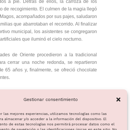
os a pie. Detrás de ellos, la carroza de los
o de recogimiento. El culmen de la magia llegó
es Magos, acompañados por sus pajes, saludaron
lias que abarrotaban el recorrido. Al finalizar
ortivo municipal, los asistentes se congregaron
 artificiales que iluminó el cielo nocturno.
ades de Oriente procedieron a la tradicional
ra cerrar una noche redonda, se repartieron
 65 años y, finalmente, se ofreció chocolate
ntes.
agradecer expresamente la labor de todas las
Gestionar consentimiento
 este evento, con una mención especial a la
local y a la Asociación de Mujeres Virgen de la
er las mejores experiencias, utilizamos tecnologías como las
a velada.
a almacenar y/o acceder a la información del dispositivo. El
ento de estas tecnologías nos permitirá procesar datos como el
ento de navegación o las identificaciones únicas en este sitio. No