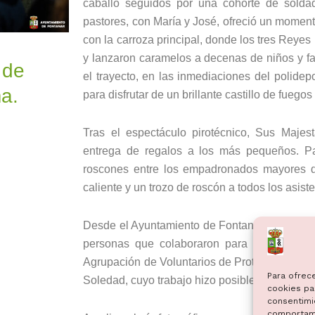
caballo seguidos por una cohorte de soldad
pastores, con María y José, ofreció un moment
con la carroza principal, donde los tres Rey
y lanzaron caramelos a decenas de niños y fami
 de
el trayecto, en las inmediaciones del polidep
a.
para disfrutar de un brillante castillo de fuegos
Tras el espectáculo pirotécnico, Sus Majest
entrega de regalos a los más pequeños. Pa
roscones entre los empadronados mayores de
caliente y un trozo de roscón a todos los asiste
Desde el Ayuntamiento de Fontanar queremos 
personas que colaboraron para el éxito de
Agrupación de Voluntarios de Protección Civil 
Para ofrec
Soledad, cuyo trabajo hizo posible esta mágic
cookies par
consentimi
comportami