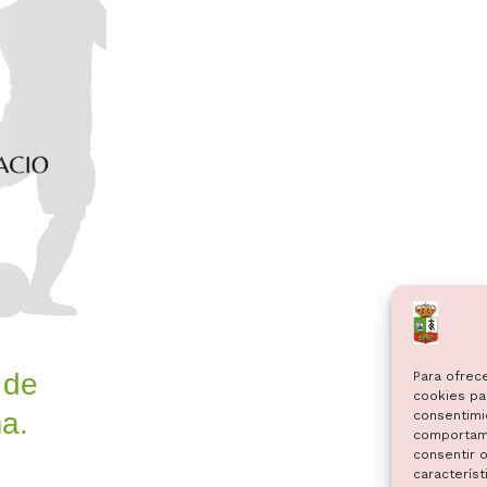
 de
Para ofrec
cookies par
a.
consentimi
comportami
consentir o
característ