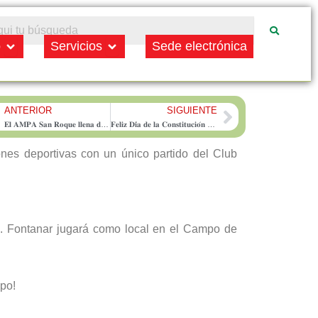
Open Municipio
Open Servicios
o
Servicios
Sede electrónica
ANTERIOR
SIGUIENTE
rev
Next
𝐄𝐥 𝐀𝐌𝐏𝐀 𝐒𝐚𝐧 𝐑𝐨𝐪𝐮𝐞 𝐥𝐥𝐞𝐧𝐚 𝐝𝐞 𝐜𝐫𝐞𝐚𝐭𝐢𝐯𝐢𝐝𝐚𝐝 𝐥𝐚 𝐍𝐚𝐯𝐢𝐝𝐚𝐝 𝐜𝐨𝐧 𝐮𝐧 𝐭𝐚𝐥𝐥𝐞𝐫 𝐢𝐧𝐟𝐚𝐧𝐭𝐢𝐥 𝐝𝐞 𝐚𝐝𝐨𝐫𝐧𝐨𝐬
𝐅𝐞𝐥𝐢𝐳 𝐃𝐢́𝐚 𝐝𝐞 𝐥𝐚 𝐂𝐨𝐧𝐬𝐭𝐢𝐭𝐮𝐜𝐢𝐨́𝐧 𝐄𝐬𝐩𝐚𝐧̃𝐨𝐥𝐚
nes deportivas con un único partido del Club
R. Fontanar jugará como local en el Campo de
ipo!