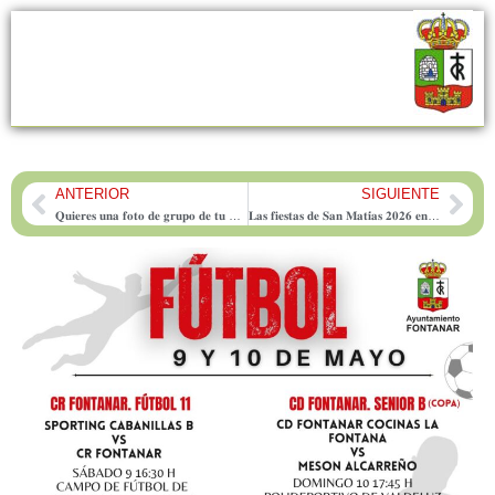
ANTERIOR
SIGUIENTE
Prev
Nex
𝐐𝐮𝐢𝐞𝐫𝐞𝐬 𝐮𝐧𝐚 𝐟𝐨𝐭𝐨 𝐝𝐞 𝐠𝐫𝐮𝐩𝐨 𝐝𝐞 𝐭𝐮 𝐩𝐞𝐧̃𝐚 𝐨 𝐠𝐫𝐮𝐩𝐨 𝐝𝐞 𝐚𝐦𝐢𝐠𝐨𝐬 𝐝𝐮𝐫𝐚𝐧𝐭𝐞 𝐥𝐚 𝐋𝐮𝐦𝐢𝐧𝐚𝐫𝐢𝐚 𝐝𝐞 𝐒𝐚𝐧 𝐌𝐚𝐭𝐢́𝐚𝐬??
𝐋𝐚𝐬 𝐟𝐢𝐞𝐬𝐭𝐚𝐬 𝐝𝐞 𝐒𝐚𝐧 𝐌𝐚𝐭𝐢́𝐚𝐬 𝟐𝟎𝟐𝟔 𝐞𝐧 𝐅𝐨𝐧𝐭𝐚𝐧𝐚𝐫 𝐜𝐨𝐧𝐭𝐚𝐫𝐚́𝐧 𝐜𝐨𝐧 𝐝𝐨𝐬 𝐜𝐨𝐦𝐢𝐝𝐚𝐬 𝐩𝐨𝐩𝐮𝐥𝐚𝐫𝐞𝐬 𝐚𝐝𝐚𝐩𝐭𝐚𝐝𝐚𝐬 𝐩𝐚𝐫𝐚 𝐜𝐞𝐥𝐢́𝐚𝐜𝐨𝐬 𝐞 𝐢𝐧𝐭𝐨𝐥𝐞𝐫𝐚𝐧𝐭𝐞𝐬 𝐚 𝐥𝐚 𝐥𝐚𝐜𝐭𝐨𝐬𝐚