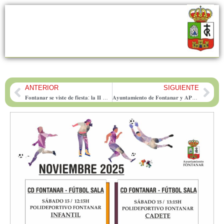
ANTERIOR
SIGUIENTE
Prev
Nex
𝐅𝐨𝐧𝐭𝐚𝐧𝐚𝐫 𝐬𝐞 𝐯𝐢𝐬𝐭𝐞 𝐝𝐞 𝐟𝐢𝐞𝐬𝐭𝐚: 𝐥𝐚 𝐈𝐈 𝐑𝐮𝐭𝐚 𝐝𝐞 𝐥𝐚 𝐓𝐚𝐩𝐚 𝐥𝐥𝐞𝐠𝐚 𝐞𝐥 𝟐𝟕 𝐝𝐞 𝐝𝐢𝐜𝐢𝐞𝐦𝐛𝐫𝐞 𝐜𝐨𝐧 𝐭𝐚𝐩𝐚𝐬 𝐲 𝐦𝐮́𝐬𝐢𝐜𝐚 𝐞𝐧 𝐝𝐢𝐫𝐞𝐜𝐭𝐨
𝐀𝐲𝐮𝐧𝐭𝐚𝐦𝐢𝐞𝐧𝐭𝐨 𝐝𝐞 𝐅𝐨𝐧𝐭𝐚𝐧𝐚𝐫 𝐲 𝐀𝐏𝐀𝐅𝐀𝐃𝐈𝐒 𝐟𝐢𝐫𝐦𝐚𝐧 𝐮𝐧 𝐜𝐨𝐧𝐯𝐞𝐧𝐢𝐨 𝐩𝐚𝐫𝐚 𝐟𝐨𝐦𝐞𝐧𝐭𝐚𝐫 𝐥𝐚 𝐢𝐠𝐮𝐚𝐥𝐝𝐚𝐝 𝐝𝐞 𝐨𝐩𝐨𝐫𝐭𝐮𝐧𝐢𝐝𝐚𝐝𝐞𝐬