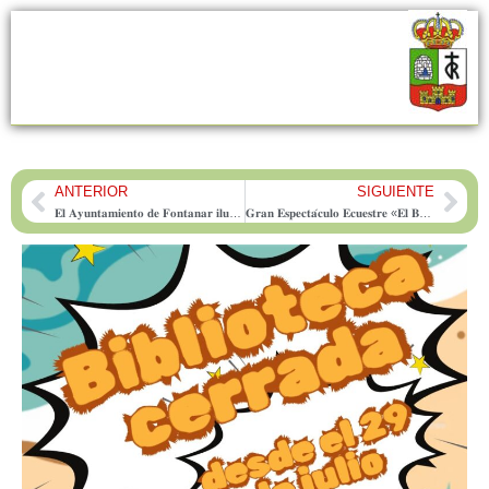
ANTERIOR
SIGUIENTE
Prev
Nex
𝐄𝐥 𝐀𝐲𝐮𝐧𝐭𝐚𝐦𝐢𝐞𝐧𝐭𝐨 𝐝𝐞 𝐅𝐨𝐧𝐭𝐚𝐧𝐚𝐫 𝐢𝐥𝐮𝐦𝐢𝐧𝐚𝐫𝐚́ 𝐞𝐥 𝐒𝐞𝐜𝐭𝐨𝐫 𝟗 𝐝𝐞𝐥 𝐩𝐨𝐥𝐢́𝐠𝐨𝐧𝐨 𝐢𝐧𝐝𝐮𝐬𝐭𝐫𝐢𝐚𝐥 𝐲 𝐚𝐦𝐩𝐥𝐢𝐚𝐫𝐚́ 𝐥𝐚𝐬 𝐦𝐞𝐣𝐨𝐫𝐚𝐬 𝐝𝐞 𝐚𝐥𝐮𝐦𝐛𝐫𝐚𝐝𝐨 𝐞𝐧 𝐞𝐥 𝐦𝐮𝐧𝐢𝐜𝐢𝐩𝐢𝐨
𝐆𝐫𝐚𝐧 𝐄𝐬𝐩𝐞𝐜𝐭𝐚́𝐜𝐮𝐥𝐨 𝐄𝐜𝐮𝐞𝐬𝐭𝐫𝐞 «𝐄𝐥 𝐁𝐚𝐢𝐥𝐞 𝐝𝐞𝐥 𝐂𝐚𝐛𝐚𝐥𝐥𝐨» 𝐞𝐧 𝐅𝐨𝐧𝐭𝐚𝐧𝐚𝐫