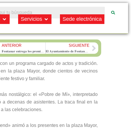
Open Municipio
Open Servicios
o
Servicios
Sede electrónica
ANTERIOR
SIGUIENTE
rev
Next
𝐅𝐨𝐧𝐭𝐚𝐧𝐚𝐫 𝐞𝐧𝐭𝐫𝐞𝐠𝐚 𝐥𝐨𝐬 𝐩𝐫𝐞𝐦𝐢𝐨𝐬 𝐝𝐞𝐥 𝐜𝐨𝐧𝐜𝐮𝐫𝐬𝐨 𝐝𝐞 𝐜𝐚𝐫𝐫𝐨𝐳𝐚𝐬 𝐲 𝐝𝐢𝐬𝐟𝐫𝐚𝐜𝐞𝐬 𝐝𝐞 𝐥𝐚𝐬 𝐟𝐢𝐞𝐬𝐭𝐚𝐬 𝐝𝐞 𝐒𝐚𝐧 𝐑𝐨𝐪𝐮𝐞 𝟐𝟎𝟐𝟓
𝐄𝐥 𝐀𝐲𝐮𝐧𝐭𝐚𝐦𝐢𝐞𝐧𝐭𝐨 𝐝𝐞 𝐅𝐨𝐧𝐭𝐚𝐧𝐚𝐫 𝐦𝐨𝐝𝐞𝐫𝐧𝐢𝐳𝐚 𝐬𝐮 𝐩𝐚𝐛𝐞𝐥𝐥𝐨́𝐧 𝐜𝐨𝐧 𝐮𝐧𝐚 𝐧𝐮𝐞𝐯𝐚 𝐩𝐢𝐬𝐭𝐚 𝐝𝐞𝐩𝐨𝐫𝐭𝐢𝐯𝐚 𝐲 𝐮𝐧 𝐬𝐢𝐬𝐭𝐞𝐦𝐚 𝐝𝐞 𝐢𝐥𝐮𝐦𝐢𝐧𝐚𝐜𝐢𝐨́𝐧 𝐋𝐄𝐃 𝐝𝐞 𝐚𝐥𝐭𝐚 𝐞𝐟𝐢𝐜𝐢𝐞𝐧𝐜𝐢𝐚
 con un programa cargado de actos y tradición.
en la plaza Mayor, donde cientos de vecinos
te festivo y familiar.
ás nostálgico: el «Pobre de Mí», interpretado
a decenas de asistentes. La traca final en la
 a las celebraciones.
gend» animó a los presentes en la plaza Mayor,