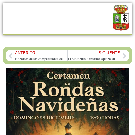
ANTERIOR
SIGUIENTE
Prev
Nex
𝐇𝐨𝐫𝐚𝐫𝐢𝐨𝐬 𝐝𝐞 𝐥𝐚𝐬 𝐜𝐨𝐦𝐩𝐞𝐭𝐢𝐜𝐢𝐨𝐧𝐞𝐬 𝐝𝐞𝐩𝐨𝐫𝐭𝐢𝐯𝐚𝐬 𝐝𝐞𝐥 𝐟𝐢𝐧 𝐝𝐞 𝐬𝐞𝐦𝐚𝐧𝐚
𝐄𝐥 𝐌𝐨𝐭𝐨𝐜𝐥𝐮𝐛 𝐅𝐨𝐧𝐭𝐚𝐧𝐚𝐫 𝐚𝐩𝐥𝐚𝐳𝐚 𝐬𝐮 𝐞𝐱𝐡𝐢𝐛𝐢𝐜𝐢𝐨́𝐧 𝐝𝐞 𝐦𝐨𝐭𝐨𝐜𝐫𝐨𝐬𝐬 𝐚𝐥 𝟒 𝐝𝐞 𝐞𝐧𝐞𝐫𝐨 𝐩𝐨𝐫 𝐞𝐥 𝐦𝐚𝐥 𝐞𝐬𝐭𝐚𝐝𝐨 𝐝𝐞 𝐥𝐚 𝐩𝐢𝐬𝐭𝐚