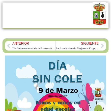
ANTERIOR
SIGUIENTE
Prev
Nex
𝐃𝐢́𝐚 𝐈𝐧𝐭𝐞𝐫𝐧𝐚𝐜𝐢𝐨𝐧𝐚𝐥 𝐝𝐞 𝐥𝐚 𝐏𝐫𝐨𝐭𝐞𝐜𝐜𝐢𝐨́𝐧 𝐂𝐢𝐯𝐢𝐥: 𝐄𝐥 𝐀𝐲𝐮𝐧𝐭𝐚𝐦𝐢𝐞𝐧𝐭𝐨 𝐝𝐞 𝐅𝐨𝐧𝐭𝐚𝐧𝐚𝐫 𝐚𝐩𝐥𝐚𝐮𝐝𝐞 𝐥𝐚 «𝐯𝐨𝐜𝐚𝐜𝐢𝐨́𝐧 𝐝𝐞 𝐬𝐞𝐫𝐯𝐢𝐜𝐢𝐨» 𝐝𝐞 𝐬𝐮𝐬 𝐯𝐨𝐥𝐮𝐧𝐭𝐚𝐫𝐢𝐨𝐬
𝐋𝐚 𝐀𝐬𝐨𝐜𝐢𝐚𝐜𝐢𝐨́𝐧 𝐝𝐞 𝐌𝐮𝐣𝐞𝐫𝐞𝐬 «𝐕𝐢𝐫𝐠𝐞𝐧 𝐝𝐞 𝐥𝐚 𝐒𝐨𝐥𝐞𝐝𝐚𝐝» 𝐫𝐞𝐮́𝐧𝐞 𝐚 𝐦𝐚́𝐬 𝐝𝐞 𝐦𝐞𝐝𝐢𝐨 𝐜𝐞𝐧𝐭𝐞𝐧𝐚𝐫 𝐝𝐞 𝐬𝐨𝐜𝐢𝐚𝐬 𝐞𝐧 𝐬𝐮 𝐜𝐨𝐦𝐢𝐝𝐚 𝐩𝐨𝐫 𝐞𝐥 𝐃𝐢́𝐚 𝐈𝐧𝐭𝐞𝐫𝐧𝐚𝐜𝐢𝐨𝐧𝐚𝐥 𝐝𝐞 𝐥𝐚 𝐌𝐮𝐣𝐞𝐫