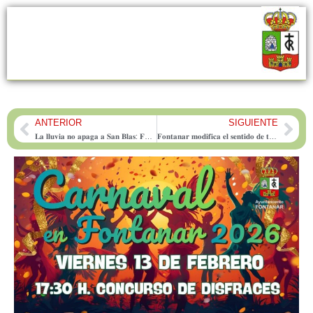
ANTERIOR
SIGUIENTE
Prev
Nex
𝐋𝐚 𝐥𝐥𝐮𝐯𝐢𝐚 𝐧𝐨 𝐚𝐩𝐚𝐠𝐚 𝐚 𝐒𝐚𝐧 𝐁𝐥𝐚𝐬: 𝐅𝐨𝐧𝐭𝐚𝐧𝐚𝐫 𝐯𝐢𝐛𝐫𝐚 𝐞𝐧 𝐮𝐧𝐚 𝐟𝐢𝐞𝐬𝐭𝐚 𝐥𝐥𝐞𝐧𝐚 𝐝𝐞 𝐦𝐮́𝐬𝐢𝐜𝐚, 𝐭𝐨𝐫𝐨𝐬 𝐲 𝐛𝐚𝐢𝐥𝐞
𝐅𝐨𝐧𝐭𝐚𝐧𝐚𝐫 𝐦𝐨𝐝𝐢𝐟𝐢𝐜𝐚 𝐞𝐥 𝐬𝐞𝐧𝐭𝐢𝐝𝐨 𝐝𝐞 𝐭𝐫𝐞𝐬 𝐜𝐚𝐥𝐥𝐞𝐬 𝐩𝐚𝐫𝐚 𝐦𝐞𝐣𝐨𝐫𝐚𝐫 𝐥𝐚 𝐟𝐥𝐮𝐢𝐝𝐞𝐳 𝐲 𝐬𝐞𝐠𝐮𝐫𝐢𝐝𝐚𝐝 𝐝𝐞𝐥 𝐭𝐫𝐚́𝐟𝐢𝐜𝐨