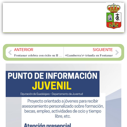
ANTERIOR
SIGUIENTE
Prev
Nex
𝐅𝐨𝐧𝐭𝐚𝐧𝐚𝐫 𝐜𝐞𝐥𝐞𝐛𝐫𝐚 𝐜𝐨𝐧 𝐞́𝐱𝐢𝐭𝐨 𝐬𝐮 𝐈𝐈 𝐅𝐞𝐫𝐢𝐚 𝐝𝐞 𝐀𝐬𝐨𝐜𝐢𝐚𝐜𝐢𝐨𝐧𝐞𝐬 𝐲 𝐂𝐨𝐦𝐞𝐫𝐜𝐢𝐚𝐧𝐭𝐞𝐬, 𝐮𝐧𝐢𝐞𝐧𝐝𝐨 𝐚 𝐭𝐨𝐝𝐨 𝐞𝐥 𝐩𝐮𝐞𝐛𝐥𝐨
«𝐆𝐚𝐦𝐛𝐞𝐫𝐫𝐚’𝐬» 𝐭𝐫𝐢𝐮𝐧𝐟𝐚 𝐞𝐧 𝐅𝐨𝐧𝐭𝐚𝐧𝐚𝐫