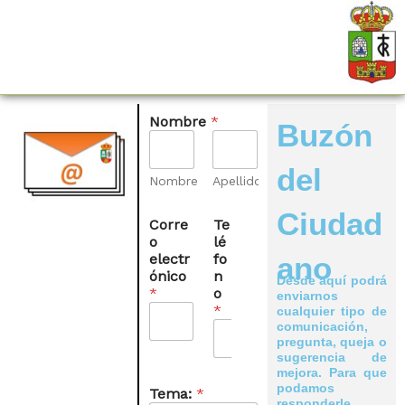
Ir
al
contenido
Nombre
*
Buzón
del
Nombre
Apellidos
N
Ciudad
Corre
Te
o
o
lé
m
electr
fo
ano
b
ónico
n
r
Desde aquí podrá
*
o
e
enviarnos
*
cualquier tipo de
*
comunicación,
N
pregunta, queja o
o
sugerencia de
m
mejora. Para que
b
podamos
Tema:
*
r
responderle,