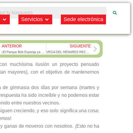
Open Municipio
Open Servicios
o
Servicios
Sede electrónica
ANTERIOR
SIGUIENTE
rev
Next
¡El Parque Bob Esponja ya está abierto!
VEGA DEL HENARES RECOGIÓ 34.567 TONELADAS DE RESIDUOS EN 2024
on muchísima ilusión un proyecto pensado
tan mayores), con el objetivo de mantenernos
 de gimnasia dos días por semana (martes y
 respuesta ha sido increíble y no podemos estar
nido entre nuestros vecinos.
uen creciendo, y eso solo significa una cosa:
nemos!
o y ganas de moveros con nosotros. ¡Esto no ha