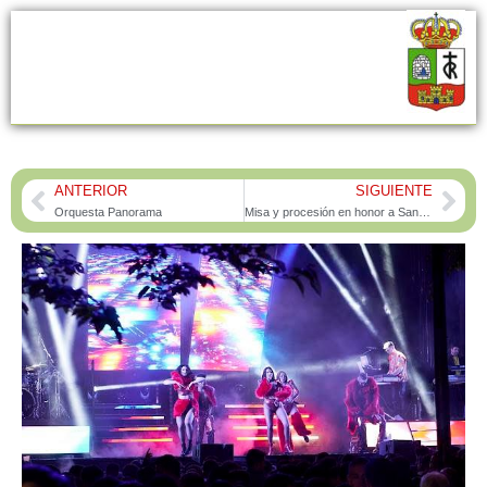
ANTERIOR
SIGUIENTE
Prev
Nex
Orquesta Panorama
Misa y procesión en honor a San Matías